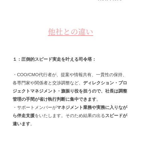
他社との違い
１：圧倒的スピード実走を叶える司令塔：
・COO/CMO代行者が、提案や情報共有、一貫性の保持、
各専門家や関係者と交渉調整など、
ディレクション・
プロ
ジェクトマネジメント・旗振り役を担うので、社長は調整
管理の手間が省け執行判断に集中できます
。
・サポートメンバーが
マネジメント業務や実務に入りなが
ら伴走支援
をいたします。そのため結果の出る
スピードが
違います
。