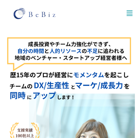
内
メ
容
ニ
を
ュ
ス
ー
キ
ッ
プ