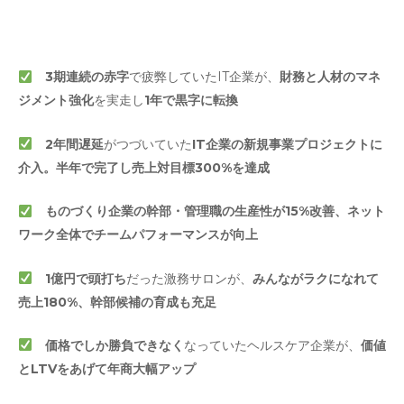
3期連続の
赤字
で疲弊していたIT企業が、
財務と⼈材のマネ
ジメント強化
を実⾛し
1年で黒字に転換
2年間遅延
がつづいていた
IT企業の新規事業プロジェクトに
介入。半年で完了し売上対⽬標300%を達成
ものづくり企業の幹部・管理職の⽣産性が15%改善、ネット
ワーク全体でチームパフォーマンスが向上
1億円で頭打ち
だった激務サロンが、
みんながラクになれて
売上180%、幹部候補の育成も充足
価格でしか勝負できなく
なっていたヘルスケア企業が、
価値
とLTVをあげて
年商大幅アップ