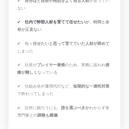
✔︎
自分ほど技術や商品をよく知る人材
が育ってい
ない
✔︎
社内で幹部人材を育てて任せたい
が、時間と余
裕が正直ない
✔︎ 色々
任せたいと思って育てていた人材が辞めて
しまった
✔︎ 社長が
プレイヤー兼務
のため、実務に追われ
俯
瞰が難しく
なっている
✔︎ 仕組み化や運用代行など、
短期的な一過性対策
で終わってしまった
✔︎ 社外に頼ろうにも、
誰を選ぶべきか
わからず各
専門家との
調整も難儀