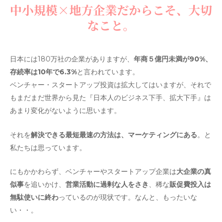
中小規模×地方企業だからこそ、大切
なこと。
日本には180万社の企業がありますが、
年商５億円未満が90%、
存続率は10年で6.3%
と言われています。
ベンチャー・スタートアップ投資は拡大してはいますが、それで
もまだまだ世界から見た『日本人のビジネス下手、拡大下手』は
あまり変化がないように思います。
それを
解決できる最短最速の方法は、マーケティングにある
。と
私たちは思っています。
にもかかわらず、ベンチャーやスタートアップ企業は
大企業の真
似事
を追いかけ、
営業活動に過剰な人をさき
、稀な
販促費投入は
無駄使いに終わ
っているのが現状です。
なんと、もったいな
い・・。