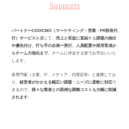
Supports
パートナーCOO/CMO（マーケティング・営業・PR部長代
行）サービス
を通じて、
売上と収益に直結
する
課題の抽出
や優先付け、打ち手の企画〜実行、人員配置や採用育成か
らチーム力強化まで
、チームに伴走する形でお手伝いいた
します。
各専門家（士業、IT、メディア、代理店等）と連携してお
り、
経営者がかかえる幅広い課題・ニーズに柔軟に対応
で
きるので、
様々な業者との面倒な調整コストも大幅に削減
されます
。