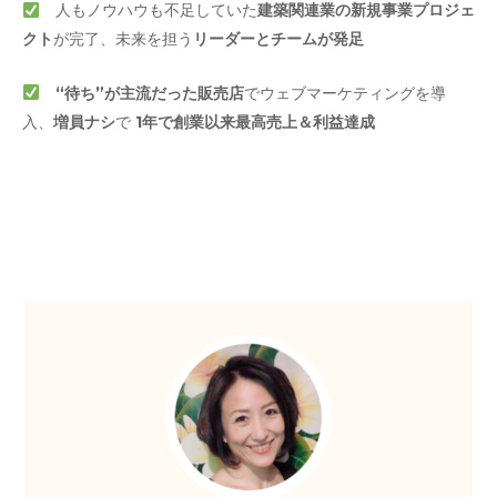
⼈もノウハウも不足していた
建築関連業の新規事業プロジェ
クト
が完了、未来を担う
リーダーとチームが発⾜
“待ち”が主流だった販売店
でウェブマーケティングを導
⼊、
増員ナシ
で
1年で創業以来最⾼売上＆利益達成