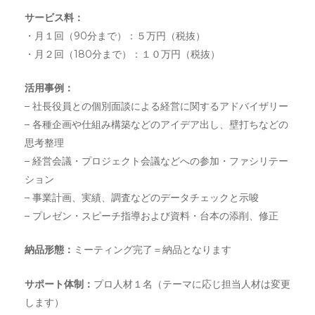
サービス料：
・月１回（90分まで）：５万円（税抜）
・月２回（180分まで）：１０万円（税抜）
活⽤事例：
– 社⻑役員との個別⾯談による経営に関するアドバイザリー
– 各種企画や仕組み構築などのアイデア出し、壁打ちなどの
思考整理
– 経営会議・プロジェクト会議などへの参加・ファシリテー
ション
– 事業計画、実績、調査などのデータチェックと⽰唆
– プレゼン・スピーチ指導および資料・台本の添削、修正
納品形態：
ミーティング完了＝納品となります
サポート体制：
プロ人材１名（テーマに応じ担当人材は変更
します）